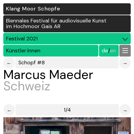
Klang Moor Schopfe
Biennales Festival für audiovisuelle Kunst
im Hochmoor Gais AR
Festival 2021
Künstler:innen
de
/
en
←
Schopf #8
→
Marcus Maeder
Schweiz
←
1/4
→